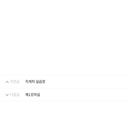
이전글
지게차 실습장
다음글
제1강의실