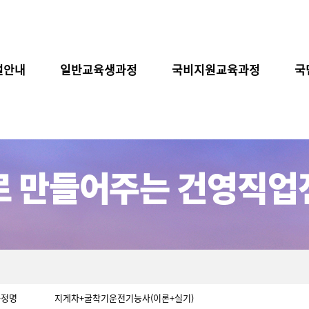
설안내
일반교육생과정
국비지원교육과정
국
과정명
지게차+굴착기운전기능사(이론+실기)