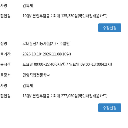
교사명
김특세
모집인원
10명/ 본인부담금 : 최대 135,330원(국민내일배움카드)
수강신청
과정명
로더운전기능사(실기) - 주말반
교육기간
2026.10.10~2026.11.08(10일)
교육시간
토요일 09:00~15:40(6시간) / 일요일 09:00~13:00(4교시)
교육장소
건영직업전문학교
교사명
김특세
모집인원
15명/ 본인부담금 : 최대 277,050원(국민내일배움카드)
수강신청