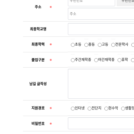
우편번호
주소
최종학교명
최종학력
초등
중등
고등
전문학사
주간재학중
야간재학중
휴학
졸업구분
남길 글작성
지원경로
인터넷
전단지
현수막
생활
비밀번호