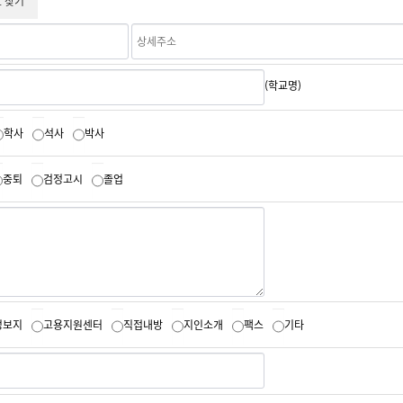
 찾기
(학교명)
학사
석사
박사
중퇴
검정고시
졸업
정보지
고용지원센터
직접내방
지인소개
팩스
기타